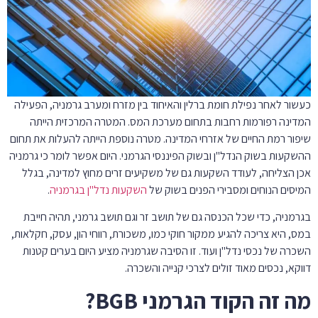
כעשור לאחר נפילת חומת ברלין והאיחוד בין מזרח ומערב גרמניה, הפעילה
המדינה רפורמות רחבות בתחום מערכת המס. המטרה המרכזית הייתה
שיפור רמת החיים של אזרחי המדינה. מטרה נוספת הייתה להעלות את תחום
ההשקעות בשוק הנדל"ן ובשוק הפיננסי הגרמני. היום אפשר לומר כי גרמניה
אכן הצליחה, לעודד השקעות גם של משקיעים זרים מחוץ למדינה, בגלל
המיסים הנוחים ומסבירי הפנים בשוק של
השקעות נדל"ן בגרמניה
.
בגרמניה, כדי שכל הכנסה גם של תושב זר וגם תושב גרמני, תהיה חייבת
במס, היא צריכה להגיע ממקור חוקי כמו, משכורת, רווחי הון, עסק, חקלאות,
השכרה של נכסי נדל"ן ועוד. זו הסיבה שגרמניה מציע היום בערים קטנות
דווקא, נכסים מאוד זולים לצרכי קנייה והשכרה.
מה זה הקוד הגרמני
BGB
?