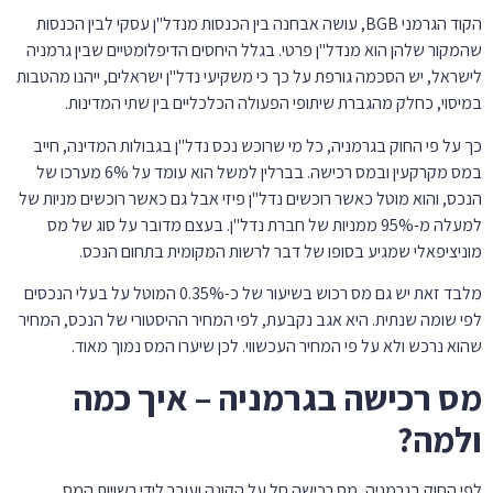
הקוד הגרמני BGB, עושה אבחנה בין הכנסות מנדל"ן עסקי לבין הכנסות
שהמקור שלהן הוא מנדל"ן פרטי. בגלל היחסים הדיפלומטיים שבין גרמניה
לישראל, יש הסכמה גורפת על כך כי משקיעי נדל"ן ישראלים, ייהנו מהטבות
במיסוי, כחלק מהגברת שיתופי הפעולה הכלכליים בין שתי המדינות.
כך על פי החוק בגרמניה, כל מי שרוכש נכס נדל"ן בגבולות המדינה, חייב
במס מקרקעין ובמס רכישה. בברלין למשל הוא עומד על 6% מערכו של
הנכס, והוא מוטל כאשר רוכשים נדל"ן פיזי אבל גם כאשר רוכשים מניות של
למעלה מ-95% ממניות של חברת נדל"ן. בעצם מדובר על סוג של מס
מוניציפאלי שמגיע בסופו של דבר לרשות המקומית בתחום הנכס.
מלבד זאת יש גם מס רכוש בשיעור של כ-0.35% המוטל על בעלי הנכסים
לפי שומה שנתית. היא אגב נקבעת, לפי המחיר ההיסטורי של הנכס, המחיר
שהוא נרכש ולא על פי המחיר העכשווי. לכן שיערו המס נמוך מאוד.
מס רכישה בגרמניה – איך כמה
ולמה?
לפי החוק בגרמניה, מס רכישה חל על הקונה ועובר לידי רשויות המס.