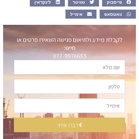
פייסבוק
טוויטר
לינקדאין
וואטסאפ
אימייל
לקבלת מידע ולתיאום פגישה השאירו פרטים או
חייגו:
077-9976653
דברו איתי