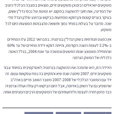
משקיעים ישראלים רבים וכן משקיעים זרים, מוצאים במצבה הכלכלי היציב
של המדינה, אות חיובי להשקעה במקום. יש זמינות של נכסי נדל"ן שווים,
בעיקר בערים קטנות והן דווקא מפתיעות בביקוש ובהיצע שלהן הגדל מדי
שנה. מדובר על בעלות במחיר נמוך ותשואה מהגבוהות המוצעות היום לכל
משקיע.
אין כמעט תנודתיות בשוק הנדל"ן בגרמניה. בפברואר 2012 עלו המחירים
ב-3.2% לעומת השנה הקודמת, והייתה דווקא ירידת מחירים של עד 60%
שהתחילה מאמצע שנות התשעים ונמשכה עד שנת 2004, בגלל האטה
כלכלית של המשק הגרמני.
הירידה הזו, היא שהפכה את ההשקעה בגרמניה לאטרקטיבית במיוחד עבור
משקיעים זרים. 2007 סימנה שנת שיא והתקיים בה נפח עסקאות עצום. זה
ירד עם המשבר הכלכלי של 2007-2008 משבר הסאב פריים בארה"ב
שהשפיע גם על השוק באירופה, אבל היום הביקוש רק עולה ועולה וגרמניה
כבר מזמן חזרה לעצמה ולזרועותיהם של המשקיעים הרבים המציפים אותה.