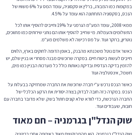
במקומות כמו המבורג, ברלין או סקסוניה, עומד המס על 6% משוויו של
הנכס, בסקסוניה התחתונה הוא עומד על 4.5%.
ממאי 2008, עומד המע"מ הגרמני על 19% וחייבים להוסיף אותו לכל
התשלומים והעמלות. מי שחייב להוסיף אותו הם נותני שירותים כמו מתווכים,
נוטריון, ברוקר ועוד. על מס רכישה לא משלמים מע"מ.
כאשר אדם נוטל משכנתא מהבנק , באופן הדומה לחוקים בארץ, הלווים
חייבים לעשות ביטוח חיים. במקרה שרוכשים מבנה מסחרי או בניין שלם, יש
להזמין בדיקה הנדסית ובדיקת נאותות כולל כל מערכות הבניין כמו מים,
חשמל, אינסטלציה ועוד
כאשר הנכס נרכש ע"י חברה שרוכשת את החברה שמחזיקה בבעלות על
הנכס. במקרה כזה חובה לבדוק בצורה יסודית את הרקע הכלכלי של
החברה הנרכשת, כדי לוודא שלא קונים חתול בשק. שלא מדובר בחברה עם
חובות, שעבודים ועוד.
שוק הנדל"ן בגרמניה – חם מאוד
שוק הנדל"ן בגרמניה, הוא מהמבוקשים מאוד באירופה אחרי בריטניה.