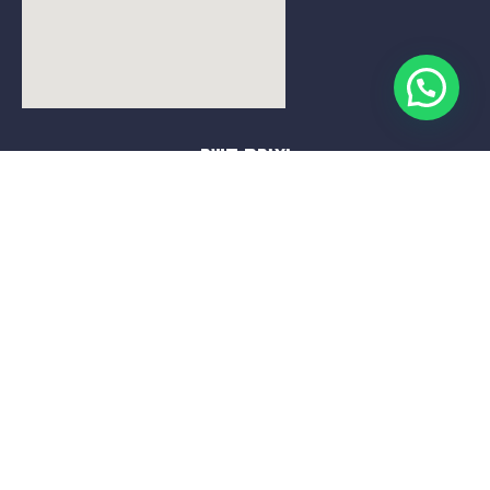
יצירת קשר
077-9976653
ben@gnss.co.il
לח״י 25 בני ברק
טיפים למשקיעים
ניווט באתר
למה להשקיע בנדל״ן בגרמניה
דף הבית
– 10 יתרונות מובהקים
אודות
למשקיע הישראלי
צור קשר
הוף – מרכז הלוגיסטיקה של
צפון בוואריה
המהפכה הטכנולוגית