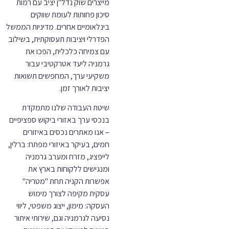
מייצרים שוק נדל"ן יציב עם רמות
סיכון פחותות לעומת שווקים
בינלאומיים אחרים. מדיניות הממשל
הפדרלי ויציבות תעסוקתית, בשילוב
עם צמיחה כלכלית, הפכו את
גרמניה ליעד אטרקטיבי עבור
משקיעי ערך, המחפשים תשואות
יציבות לאורך זמן.
שיטת העבודה שלנו מתמקדת
בנכסי ערך באזורי ביקוש ספציפיים
– אנו מאתרים נכסים באיזורים
חמים, בעיקר באיזורי מפתח: ברלין,
לייפציג, מזרח ומערב גרמניה
ומנגישים ללקוחות בארץ את
אפשרות הקניה תחת "מטריה"
עסקית מקיפה לצורך מימוש
העסקה: מימון, ייצוג משפטי, ליווי
נסיעה לגרמניה וגם, שירותי איתור